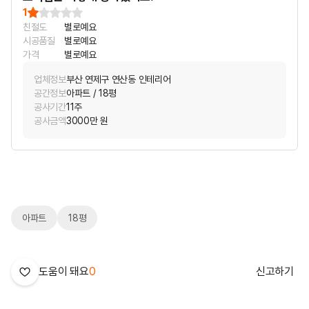
1
친절도
별로예요
시공품질
별로예요
가격
별로예요
업체정보
부산 연제구 연산동 인테리어
공간정보
아파트 / 18평
공사기간
11주
공사금액
3000만 원
아파트
18평
도움이 돼요
0
신고하기