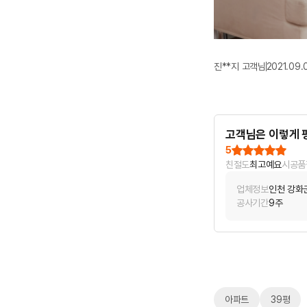
진**지 고객님
2021.09.
고객님은 이렇게 
5
친절도
최고예요
시공품
업체정보
인천 강화
공사기간
9주
아파트
39평