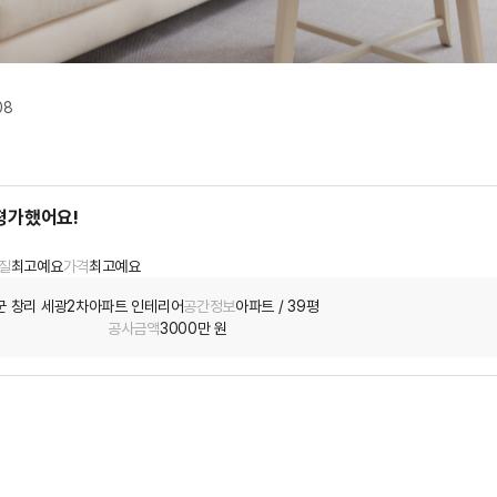
08
평가했어요!
질
최고예요
가격
최고예요
군 창리 세광2차아파트 인테리어
공간정보
아파트 / 39평
공사금액
3000만 원