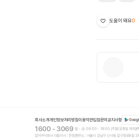
도움이 돼요
0
회사소개
개인정보처리방침
이용약관
입점문의
공지사항
Googl
1600 - 3069
월 - 금: 09:00 - 18:00 (주말/공휴일 제외)
팩
집닥주식회사 대표이사 : 한정훈
주소 : 서울시 강남구 신사동 압구정로8길 26