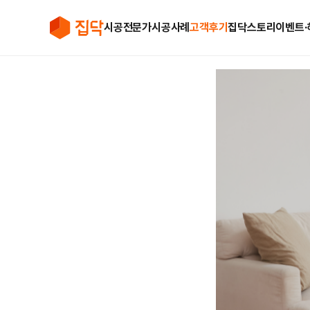
시공전문가
시공사례
고객후기
집닥스토리
이벤트∙