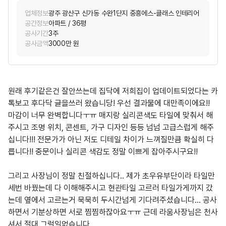
업체정보
광주 광산구 신가동 수완1단지 중흥에스-클래스 인테리어
공간정보
아파트 / 36평
공사기간
3주
공사금액
3000만 원
원래 후기같은건 잘안쓰는데 집닥에 저희집이 업데이트되었다는 카
톡보고 후다닥 글을쓰러 왔습니당! 우선 결과물에 대만족이에요!!
마감이 너무 완벽합니다ㅜㅠ 매지랑 실리콘색도 타일에 맞춰서 해
주시고 조명 위치, 콘센트, 가구 디자인 등등 넘넘 고급스럽게 해주
십니다!!! 전문가가 아닌 저도 디테일 차이가 느껴질만큼 확실히 다
릅니다!! 중문이나 실리콘 색감도 정말 이쁘게 잡아주시구요!!
그리고 사장님이 정말 친절하십니다.. 제가 초우유부단이라 타일만
세번 바꿨는데 다 이해해주시고 현관타일 고르러 타일가게까지 갔
는데 옆에서 고르는거 묵묵히 두시간넘게 기다려주셨습니다... 공사
하면서 기분상하면 서로 찜찜하잖아요ㅜㅠ 근데 라움사장님은 천사
셔서 절대 그럴일없습니다..