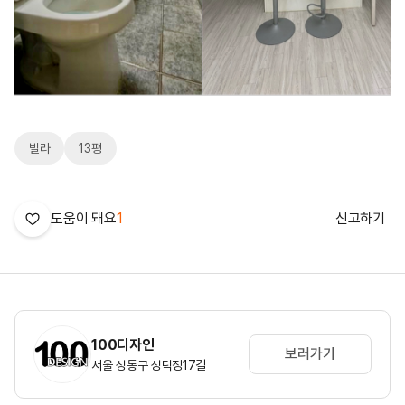
빌라
13평
도움이 돼요
1
신고하기
100디자인
보러가기
서울 성동구 성덕정17길