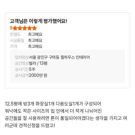
고객님은 이렇게 평가했어요!
5
친절도
최고예요
시공품질
최고예요
가격
최고예요
업체정보
서울 광진구 구의동 힐하우스 인테리어
공간정보
빌라 / 13평
공사기간
5주
공사금액
2000만 원
12.5평에 방3개 화장실1개 다용도실1개가 구성되어
워낙에도 작은 사이즈의 집 안에서 더 작게 나뉘어진
공간들을 잘 사용하려면 톤이 통일되어야겠다는 생각을 가지고 여
러군데 견적신청을 드렸고!