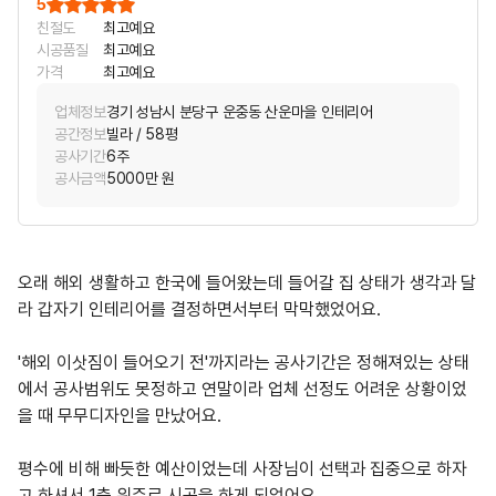
5
친절도
최고예요
시공품질
최고예요
가격
최고예요
업체정보
경기 성남시 분당구 운중동 산운마을 인테리어
공간정보
빌라 / 58평
공사기간
6주
공사금액
5000만 원
오래 해외 생활하고 한국에 들어왔는데 들어갈 집 상태가 생각과 달
라 갑자기 인테리어를 결정하면서부터 막막했었어요.
'해외 이삿짐이 들어오기 전'까지라는 공사기간은 정해져있는 상태
에서 공사범위도 못정하고 연말이라 업체 선정도 어려운 상황이었
을 때 무무디자인을 만났어요.
평수에 비해 빠듯한 예산이었는데 사장님이 선택과 집중으로 하자
고 하셔서 1층 위주로 시공을 하게 되었어요.