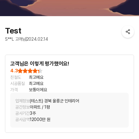
Test
S**L 고객님
2024.02.14
고객님은 이렇게 평가했어요!
4.3
친절도
최고예요
시공품질
최고예요
가격
보통이에요
업체정보
(테스트) 경북 울릉군 인테리어
공간정보
아파트 / 1평
공사기간
3주
공사금액
12000만 원