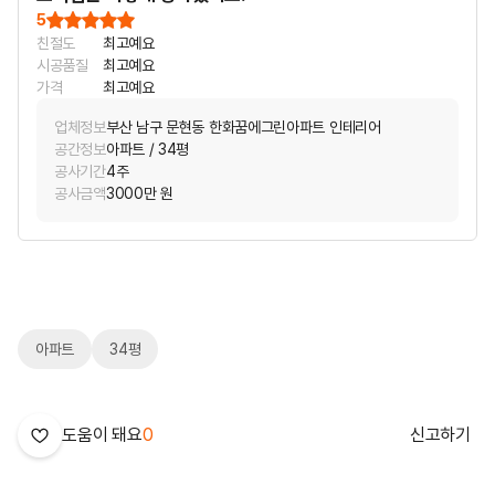
5
친절도
최고예요
시공품질
최고예요
가격
최고예요
업체정보
부산 남구 문현동 한화꿈에그린아파트 인테리어
공간정보
아파트 / 34평
공사기간
4주
공사금액
3000만 원
아파트
34평
도움이 돼요
0
신고하기