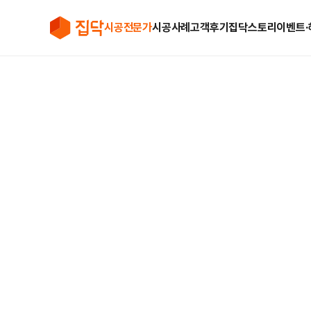
시공전문가
시공사례
고객후기
집닥스토리
이벤트∙