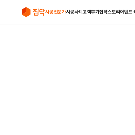
시공전문가
시공사례
고객후기
집닥스토리
이벤트∙