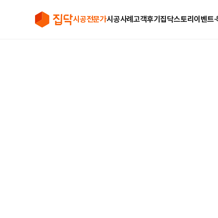
시공전문가
시공사례
고객후기
집닥스토리
이벤트∙