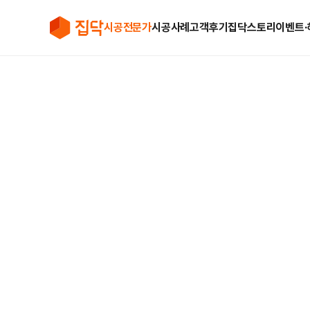
시공전문가
시공사례
고객후기
집닥스토리
이벤트∙