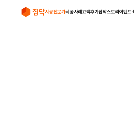
시공전문가
시공사례
고객후기
집닥스토리
이벤트∙