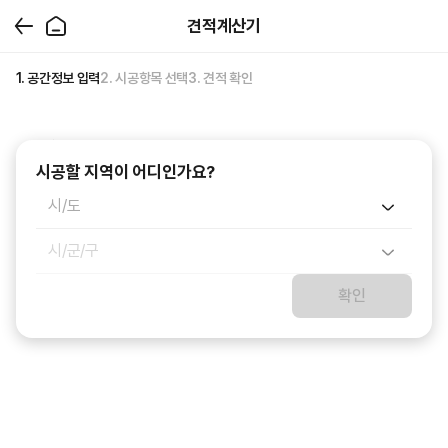
견적계산기
1. 공간정보 입력
2. 시공항목 선택
3. 견적 확인
지역
-
-
시공할 지역이 어디인가요?
건물 유형
-
시/도
평형(공급면적)
-
시/군/구
공간구조
방 - / 욕실 - / 발코니 -
확인